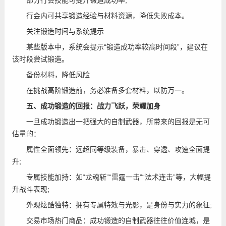
部分行会技能可提升锻造成功率;
行会内可共享锻造经验与材料资源，降低失败成本。
关注锻造时间与系统提示
某些版本中，系统会提示“锻造成功率较高时间段”，建议在
该时段尝试锻造。
备份材料，降低风险
在挑战高阶锻造前，务必准备多套材料，以防万一。
五、成功锻造的回报：战力飞跃，荣耀加身
一旦成功锻造出一把强大的自制武器，所带来的回报是无可
估量的：
属性全面领先：远超同等级装备，暴击、穿透、攻速全面提
升;
专属技能加持：如“龙魂斩”“雷霆一击”“法术连击”等，大幅提
升战斗表现;
外观炫酷独特：拥有专属特效与光影，是身份与实力的象征;
交易市场热门商品：成功锻造的自制武器往往价值连城，是