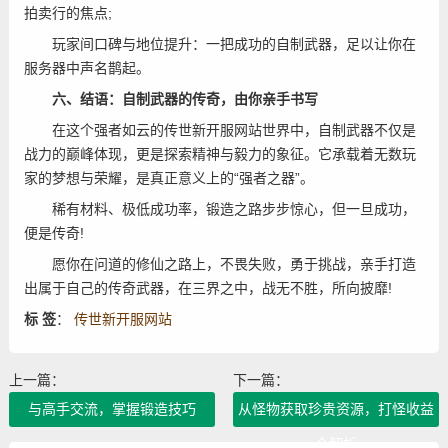
拍卖行的焦点;
玩家间口碑与地位提升：一把成功的自制武器，足以让你在
服务器中声名鹊起。
六、结语：自制武器的传奇，由你亲手书写
在这个强者如云的传世新开服网站世界中，自制武器不仅是
战力的巅峰体现，更是探索精神与毅力的象征。它承载着无数玩
家的梦想与荣耀，是真正意义上的“强者之器”。
稀有材料、极低成功率，锻造之路步步惊心，但一旦成功，
便是传奇!
愿你在问道的修仙之路上，不畏失败，勇于挑战，亲手打造
出属于自己的传奇武器，在三界之中，战无不胜，所向披靡!
标 签
：
传世新开服网站
上一篇：
下一篇：
与高手交流，掌握锻造技巧
从怪物获取珍贵资源，打怪收益
全解析