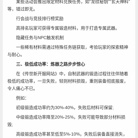
某些活动会推出限定材料兑换任务，如“龙纹秘钥”“玄天神料”
等，错过即无。
行会战与竞技排行榜奖励
高排名玩家可获得专属锻造材料，用于打造专属武器。
隐藏任务与NPC触发机制
一些稀有材料需通过特殊任务链获取，考验玩家的探索精神
与耐心。
三、极低成功率：炼器之路步步惊心
在《传世新开服网站》中，自制武器的锻造过程往往伴随着
极低的成功率，一旦失败，轻则材料损毁，重则装备彻底报废，
令人痛心不已。
例如：
初级锻造成功率约为30%-40%，失败后材料可保留;
中级锻造成功率降至20%-25%，失败可能导致部分材料损
毁;
高级锻造成功率甚至低至5%-10%，失败后装备直接消失，