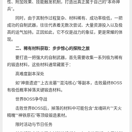
性、附加效果、技能触发机制，打造出真正属于自己的“本命神
兵”。
同时，由于其制作过程复杂、材料稀有、成功率极低，一把
成功的自制武器，往往代表着无数次尝试、大量资源投入以及极
高的运气加持。正因如此，它不仅是战力的象征，更是荣耀的体
现。
二、稀有材料获取：步步惊心的探险之旅
要打造一把强大的自制武器，首先需要收集一系列极为稀有
的锻造材料，这些材料通常藏匿于：
高难度副本深处
如“神兽遗迹”“上古龙墓”“混沌核心”等副本，击败最终BOSS
有极低概率掉落关键锻造材料。
世界BOSS争夺战
击败世界BOSS后，掉落的材料中可能包含“龙魂碎片”“天火
精魄”“神铁原石”等顶级锻造素材。
限时活动与节日任务