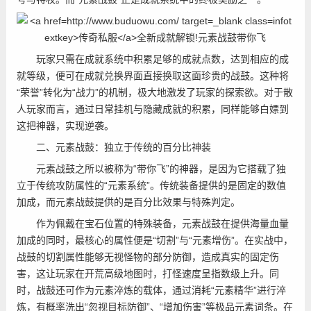
玩家只需在成就系统中积累足够的成就点数，达到相应的成
就等级，便可在成就兑换界面直接换取这面珍贵的战鼓。这种将
“荣誉”转化为“战力”的机制，极大地激发了玩家的探索欲。对于散
人玩家而言，通过日常挂机与隐藏成就的积累，同样能够白嫖到
这把神器，实现逆袭。
二、元素战鼓：独立于传统的百分比神装
元素战鼓之所以被称为“带你飞”的神器，是因为它搭载了独
立于传统攻防属性的“元素系统”。传统装备提供的是固定的数值
加成，而元素战鼓提供的是百分比效果与特殊判定。
作为佩戴在宝石位置的特殊装备，元素战鼓在提供海量血量
加成的同时，最核心的属性便是“切割”与“元素增伤”。在实战中，
战鼓的切割属性能够无视怪物的部分防御，造成真实的固定伤
害，这让玩家在开荒高级地图时，打怪速度呈指数级上升。同
时，战鼓还可作为元素淬炼的载体，通过消耗“元素精华”进行淬
炼，有概率洗出“忽视目标防御”、“增加伤害”等极品元素词条。在