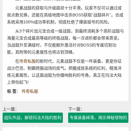
元素战鼓的获取与升级路径十分平滑。玩家不仅可以通过成
就点数兑换，还能在高级地图中击杀BOSS获取“战鼓碎片”。合成
系统采用100%成功率机制，彻底杜绝了爆装毁号的风险。
从3个碎片加元宝合成一级战鼓，到最终消耗多个高阶战鼓与
海量元宝合成最高等级的终极战鼓，每一次进阶都会带来质变。
当战鼓升至满级时，不仅能额外激活针对BOSS的专属切割功
能，其附带的元素属性也将达到顶峰。
在
传奇私服
的新时代，元素战鼓不仅是一件装备，更是你征
战沙巴克、制霸跨服战场的底气。把握成就系统的红利，精准淬
炼元素属性，让这面战鼓为你擂响胜利的号角，真正在玛法大陆
上带你起飞!
标 签
：
传奇私服
上一篇：
下一篇：
组队作战，解锁玛法大陆的胜利
专属装备掉落，揭示神秘怪物的
之道
珍贵宝物