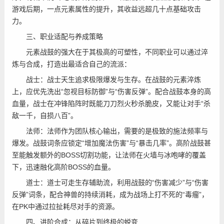
游戏后期，一点元素属性的提升，其收益远超几十点基础攻击
力。
三、职业适配与养成策略
元素战鼓的强大在于其极高的可塑性，不同职业可以通过淬
炼与合成，打造出最适合自己的流派：
战士：战士天生追求极限爆发与生存。在战鼓的元素淬炼
上，应优先洗出“忽视目标防御”与“伤害反弹”。配合战鼓本身的高
血量，战士在冲锋陷阵时既能刀刀烈火秒杀脆皮，又能让对手“杀
敌一千，自损八百”。
法师：法师作为团队核心输出，需要的是极致的施法频率与
爆发。战鼓词条应锁定“增加魔法伤害”与“暴击几率”。高阶战鼓甚
至能触发额外的BOSS切割功能，让法师在火墙与冰咆哮的覆盖
下，迅速融化高阶BOSS的血量。
道士：道士可走生存辅助流，利用战鼓的“伤害减少”与“伤害
反弹”词条，配合神兽的持续消耗，成为战场上打不死的“毒瘤”，
在PK中通过拉扯耗尽对手的资源。
四、进阶合成：从碎片到终极的蜕变