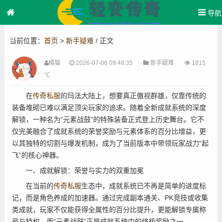
导航
首
当前位置：
首页
>
新手疑难
/ 正文
页
橘猫
2026-07-06 09:48:35
新手疑难
1815
℃
在
传奇私服
的玛法大陆上，想要真正傲视群雄，仅靠传统的
装备堆砌已难以满足顶尖玩家的追求。随着全新成就系统的深度
解锁，一种名为“元素战鼓”的特殊装备正式登上历史舞台。它不
仅完美融合了成就系统的荣誉奖励与元素体系的百分比增益，更
以其独特的切割与爆发机制，成为了当前版本中带领玩家战力“起
!
飞”的核心神器。
一、成就解锁：荣誉与实力的双重加冕
在当前的
传奇私服
生态中，成就系统已不再是简单的进度标
记，而是角色养成的加速器。通过完成副本通关、PK竞技或收集
类成就，玩家不仅能获得全属性的百分比提升，更能解锁专属称
号与特权。而“元素战鼓”正是成就系统中的终极奖励之一。