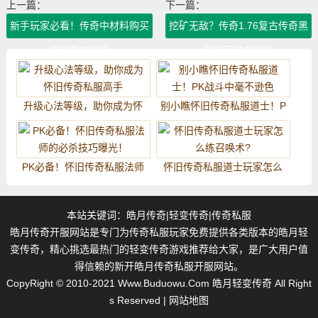
上一篇：
下一篇：
新手玩家必看！传奇中材料购买
挖矿无敌？传奇1.76复古传奇黑
的重要性解析
铁矿石纯度解析
升级心法等级，助你成为怀
别小瞧怀旧传奇私服道士！P
旧传奇私服高手
K战斗中毫不逊色
PK必备！怀旧传奇私服法师
怀旧传奇私服道士玩家怎么
的必杀技巧曝光！
练召唤术?
本站关键词：
皓月传奇
|
轻变传奇
|
传奇私服
皓月传奇开服网站是专门为传奇私服玩家免费提供各类版本的皓月轻
变传奇，精心挑选最热门的轻变传奇游戏推荐给大家，是广大用户值
得信赖的新开皓月传奇私服开服网站。
CopyRight © 2010-2021
Www.Buduowu.Com
皓月轻变传奇 All Right
s Reserved |
网站地图