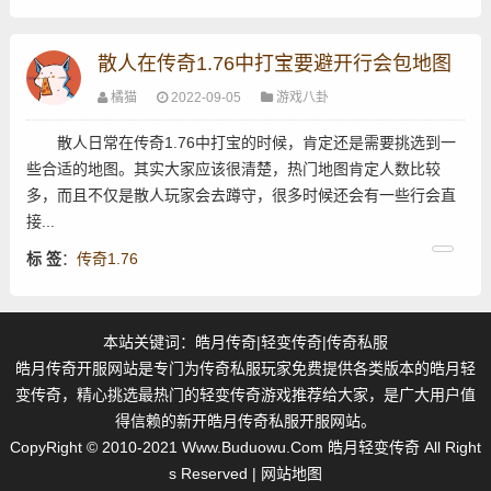
散人在传奇1.76中打宝要避开行会包地图
橘猫
2022-09-05
游戏八卦
散人日常在传奇1.76中打宝的时候，肯定还是需要挑选到一
些合适的地图。其实大家应该很清楚，热门地图肯定人数比较
多，而且不仅是散人玩家会去蹲守，很多时候还会有一些行会直
接...
标 签
：
传奇1.76
本站关键词：
皓月传奇
|
轻变传奇
|
传奇私服
皓月传奇开服网站是专门为传奇私服玩家免费提供各类版本的皓月轻
变传奇，精心挑选最热门的轻变传奇游戏推荐给大家，是广大用户值
得信赖的新开皓月传奇私服开服网站。
CopyRight © 2010-2021
Www.Buduowu.Com
皓月轻变传奇 All Right
s Reserved |
网站地图