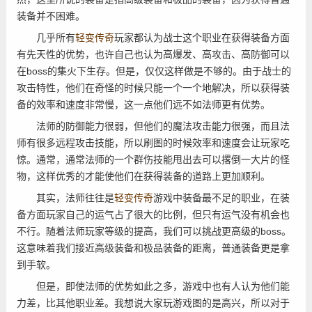
装备并不困难。
几乎所有
轻变传奇
玩家都认为战士这个职业在获得装备方面
有先天性的优势，也许自己也认为高爆发、高攻击、高防御可以
在boss的集火下生存。但是，仅仅这样做是不够的。由于战士的
攻击特性，他们在奇怪的时候只能一个一个地解决，所以获得装
备的效率和速度非常慢，这一点他们远不如法师更有优势。
法师的防御能力很弱，但他们的魔法攻击能力很强，而且法
师有很多远程攻击技能，所以刷图的时候效率和速度会让玩家吃
惊。通常，通常法师的一个群伤技能甩出去可以撂倒一大片的怪
物，这样优秀的才能使他们在获得装备的道路上更加顺利。
其实，法师往往是
轻变传奇
游戏中装备最不足的职业，在装
备方面玩家自己的运气占了很大的比例，但只有运气没有机会也
不行。随着法师玩家等级的提高，我们可以挑战更高级的boss。
这意味着我们接近高级装备和极品装备的距离，普通装备更是拿
到手软。
但是，即使法师的优势如此之多，游戏中也有人认为他们能
力差，比其他职业差。我想说大家玩游戏图的是高兴，所以对于