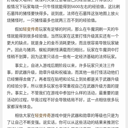
般情况下玩家每烧一只牛怪就能得到5600左右的经验值，这比刷
石墓阵的猪怪要快得多。说到底，法师在石墓阵这张地图上放火
烧猪怪时，一只猪怪最多也就两三百不到的经验值。
假如
轻变传奇
玩家有足够的时间，那么在牛魔洞刷一天的牛
怪就能得到很多经验值，当然玩家在这里打怪升级其实还有一个
更大的缺点，就是身上的金币消耗更快，而且很容易导致玩家破
产。因此与猪洞、蜈蚣洞刷怪满载而归相比，玩家在牛魔洞中打
怪稍不划算，因为这里只适合一些有一定经济基础的法师玩家。
事实上，自进入游戏后期阶段以来，许多玩家只关注三件
事，即武器升级，勋章升级和祝福油，而其他一些打怪活动他们
已经懒得去做了。再者现在贴吧和论坛上到处都是关于武器升级
的经验分享，所以很多玩家也非常重视自己在武器升级方面的提
升。事实上，不管我们在游戏中参加什么样的活动，最重要的是
活动的过程，毕竟过程不好会导致结局不好，这一点相信很多玩
家都深有体会。
相信大家在
轻变传奇
游戏中提升武器和勋章的等级也只是为
了让自己不断变强。说实话，你可以从这些活动的结果来推测它