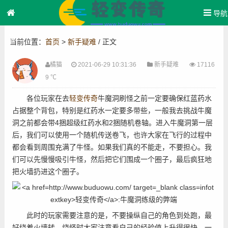
导航
首
当前位置：
首页
>
新手疑难
/ 正文
页
橘猫
2021-06-29 10:31:36
新手疑难
17116
:
9 ℃
各位玩家在去
轻变传奇
牛魔洞刷怪之前一定要确保红蓝药水
占据整个背包，特别是红药水一定要多带些，一般我去挑战牛魔
洞之前都会带4捆超级红药水和2捆随机卷轴。进入牛魔洞第一层
后，我们可以使用一个随机传送卷飞，也许大家在飞行的过程中
都会看到周围充满了牛怪。如果我们真的不能走，不要担心。我
们可以先慢慢吸引牛怪，然后把它们围成一个圈子，最后疯狂地
把火墙扔进这个圈子。
此时的玩家需要注意的是，不要操纵自己的角色到处跑，最
好绕着火墙转。烧怪时大家注意看自己的经验值上升得很快，一