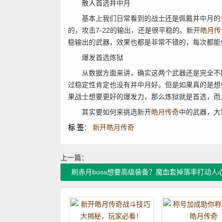
散人首选井中月
基本上我们日常看到的战士还是佩戴井中月的多
的，攻击7-22的输出，还是很平稳的。新开
皓月传
稳输出的武器，效果也都是非常不错的，每次都能
爆发首选炼狱
从数据方面来讲，确实这两个武器还是完全不同的
过稳定性肯定也没有井中月好。但是如果真的是想
果战士想要更好的爆发力，那么炼狱就是首选，而
其实要如何来挑选新开
皓月传奇
中的武器，大
标 签
：
新开皓月传奇
上一篇：
刷赤月boss想要高级装备？魔血套掉落率打动人