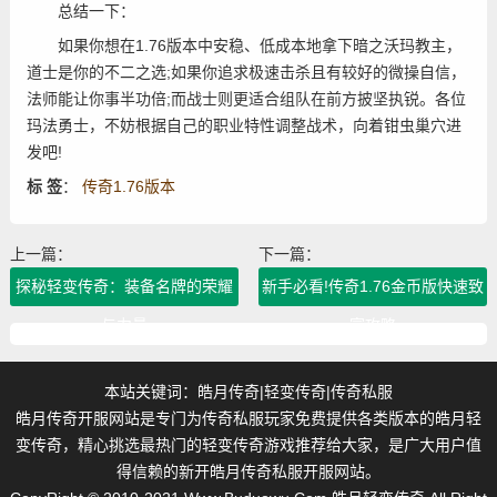
总结一下：
如果你想在1.76版本中安稳、低成本地拿下暗之沃玛教主，
道士是你的不二之选;如果你追求极速击杀且有较好的微操自信，
法师能让你事半功倍;而战士则更适合组队在前方披坚执锐。各位
玛法勇士，不妨根据自己的职业特性调整战术，向着钳虫巢穴进
发吧!
标 签
：
传奇1.76版本
上一篇：
下一篇：
探秘轻变传奇：装备名牌的荣耀
新手必看!传奇1.76金币版快速致
与力量
富攻略
本站关键词：
皓月传奇
|
轻变传奇
|
传奇私服
皓月传奇开服网站是专门为传奇私服玩家免费提供各类版本的皓月轻
变传奇，精心挑选最热门的轻变传奇游戏推荐给大家，是广大用户值
得信赖的新开皓月传奇私服开服网站。