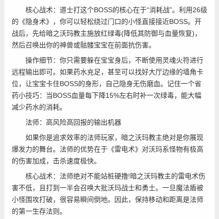
核心战术：道士打这个BOSS的核心在于“消耗战”。利用26级
的《隐身术》，你可以轻松绕过门口的小怪直接接近BOSS。开
战后，先给暗之沃玛教主施放红绿毒(降低其防御与血量恢复)，
然后召唤出你的神兽或骷髅宝宝在前面抗伤害。
操作细节：你只需要躲在宝宝身后，不断使用灵魂火符进行
远程输出即可。如果药水充足，甚至可以找好大厅边缘的墙角卡
位，让宝宝卡住BOSS的身形，自己隐身无伤磨血。记住一个省
药小技巧：当BOSS血量每下降15%左右时补一次绿毒，能大幅
减少药水的消耗。
法师：高风险高回报的输出机器
如果你是追求效率的法师玩家，暗之沃玛教主绝对是你展现
爆发力的舞台。法师的优势在于《雷电术》对沃玛系怪物有极高
的伤害加成，击杀速度极快。
核心战术：法师绝对不能站桩硬撸!暗之沃玛教主的雷电术伤
害不低，且打到一半会召唤大批沃玛战士和勇士。一旦魔法盾被
小怪围攻打破，很容易瞬间倒地。因此，保持移动和距离是法师
的第一生存法则。