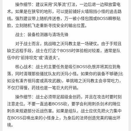
操作细节：建议采用“风筝流”打法，一边后退一边释放雷电
术。如果是在狭窄的地形，可以提前铺好火墙阻挡小怪的追击路
线。强烈建议带上随机传送卷，万一被小怪包围或BOSS瞬移贴
脸，立刻随机飞走重新寻找安全的输出位置。
️战士：装备检测器与清场先锋
对于战士而言，挑战暗之沃玛教主是一场硬仗。由于手短且
缺乏远程手段，战士在打这个BOSS时体验相对较差，通常是队
伍中的“前排坦克”或“清道夫”。
核心战术：战士的主要任务是吸引BOSS仇恨并将其拉到角
落，同时清理那些骚扰队友的沃玛小怪。如果你的装备不够硬(比
如没有凑齐祖玛套或高攻武器)，单挑暗之沃玛教主会非常吃力，
不仅打得慢，药钱也是一笔巨大的开销。
操作细节：战士必须带足超级金创药，并且在攻击时要时刻
注意走位。不要一直追着BOSS砍，要学会利用刺杀剑术的隔位
刺杀来规避部分近战伤害。如果是组队，战士应优先把火力集中
在BOSS召唤出来的小怪身上，为身后的法师创造完美的输出环
境。