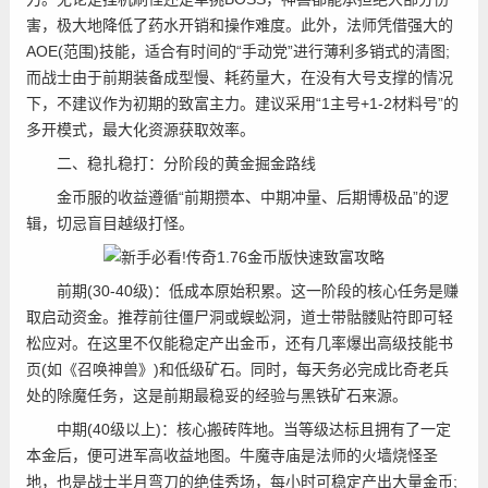
害，极大地降低了药水开销和操作难度。此外，法师凭借强大的
AOE(范围)技能，适合有时间的“手动党”进行薄利多销式的清图;
而战士由于前期装备成型慢、耗药量大，在没有大号支撑的情况
下，不建议作为初期的致富主力。建议采用“1主号+1-2材料号”的
多开模式，最大化资源获取效率。
二、稳扎稳打：分阶段的黄金掘金路线
金币服的收益遵循“前期攒本、中期冲量、后期博极品”的逻
辑，切忌盲目越级打怪。
前期(30-40级)：低成本原始积累。这一阶段的核心任务是赚
取启动资金。推荐前往僵尸洞或蜈蚣洞，道士带骷髅贴符即可轻
松应对。在这里不仅能稳定产出金币，还有几率爆出高级技能书
页(如《召唤神兽》)和低级矿石。同时，每天务必完成比奇老兵
处的除魔任务，这是前期最稳妥的经验与黑铁矿石来源。
中期(40级以上)：核心搬砖阵地。当等级达标且拥有了一定
本金后，便可进军高收益地图。牛魔寺庙是法师的火墙烧怪圣
地，也是战士半月弯刀的绝佳秀场，每小时可稳定产出大量金币;