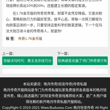
场挂牌价高出10%到20%，还能建立长期的稳定客源。
在1.76金币版的传奇世界里，财富不会凭空降临，它是对耐
心、策略和执行力的最好奖赏。放平心态，将每一次挥刀都视为
向财富迈进的一步，只要坚持这套科学的致富逻辑，下一个在玛
法大陆日进斗金的传奇商人，就是你!
标 签
：
传奇1.76金币版
上一篇：
下一篇：
突破沃玛时代：教主击杀技巧分
别再被首充骗了!热门传奇里只有
享
这几款真能零氪打金
本站关键词：
皓月传奇
|
轻变传奇
|
传奇私服
皓月传奇开服网站是专门为传奇私服玩家免费提供各类版本的皓月轻
变传奇，精心挑选最热门的轻变传奇游戏推荐给大家，是广大用户值
得信赖的新开皓月传奇私服开服网站。
CopyRight © 2010-2021
Www.Buduowu.Com
皓月轻变传奇 All Right