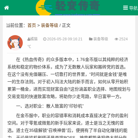
导航
首
当前位置：
首页
>
装备等级
/ 正文
页
橘猫
2026-05-28 09:16:21
装备等级
2524
!
℃
在《热血传奇》的众多版本中，1.76金币版以其纯粹的经济
系统和稳定的物价体系，成为了无数散人玩家和搬砖党的首选。
在这个没有充值碾压、一切靠打的世界里，“时间就是金钱”是唯
.
一的生存法则。对于初入玛法大陆的新手而言，如何从零开始积
累第一桶金，进而实现财富自由?这份涵盖职业选择、地图规划与
交易变现的快速致富攻略，将助你少走弯路，早日富甲一方。
一、选对职业：散人致富的“印钞机”
在金币服中，职业的容错率和消耗成本直接决定了你的盈利
空间。对于零氪或微氪的新手玩家来说，道士是当之无愧的首
选。道士在35级解锁“召唤神兽”后，便拥有了半自动化赚钱的能
力。无论是挂机刷怪还是单挑BOSS，神兽都能承担绝大部分伤