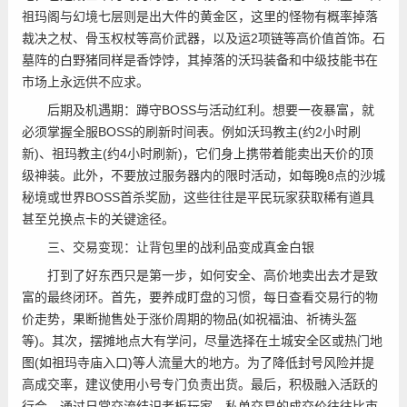
祖玛阁与幻境七层则是出大件的黄金区，这里的怪物有概率掉落
裁决之杖、骨玉权杖等高价武器，以及运2项链等高价值首饰。石
墓阵的白野猪同样是香饽饽，其掉落的沃玛装备和中级技能书在
市场上永远供不应求。
后期及机遇期：蹲守BOSS与活动红利。想要一夜暴富，就
必须掌握全服BOSS的刷新时间表。例如沃玛教主(约2小时刷
新)、祖玛教主(约4小时刷新)，它们身上携带着能卖出天价的顶
级神装。此外，不要放过服务器内的限时活动，如每晚8点的沙城
秘境或世界BOSS首杀奖励，这些往往是平民玩家获取稀有道具
甚至兑换点卡的关键途径。
三、交易变现：让背包里的战利品变成真金白银
打到了好东西只是第一步，如何安全、高价地卖出去才是致
富的最终闭环。首先，要养成盯盘的习惯，每日查看交易行的物
价走势，果断抛售处于涨价周期的物品(如祝福油、祈祷头盔
等)。其次，摆摊地点大有学问，尽量选择在土城安全区或热门地
图(如祖玛寺庙入口)等人流量大的地方。为了降低封号风险并提
高成交率，建议使用小号专门负责出货。最后，积极融入活跃的
行会，通过日常交流结识老板玩家，私单交易的成交价往往比市