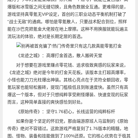
爆版和冰雪版之间无缝切换，且角色数据全互通。更难得的是，
游戏坚持真零氪无VIP设定，首创的三职业动态平衡机制打破了
“战士无敌”的通病。哪怕是零氪散人，只要战术配合到位，照样
能在沙巴克把氪金大佬按在地上摩擦。这种不用换服就能玩遍主
流玩法的体验，绝对是长期定居的首选。
《龙迹之城》：高爆打金首选，散人搬砖天堂
对于想要在游戏里赚点零花钱、追求极致爽感的玩家来说，
《龙迹之城》绝对是今年的打金天花板。该版本主打超高爆率，
小怪也能刀刀光柱爆出神装。其核心亮点在于灵符全额回收，零
氪玩家也能轻松搬砖，提现门槛极低且到账速度快。虽然只有高
爆这一个版本，但对于只想纯粹享受刷怪爆装、快速变现的玩家
而言，这种简单直接的爽快感恰到好处。
《原始传奇》：坚守1.76初心，长线运营的纯粹标杆
如果你是个坚定的怀旧党，那由端游原班人马监制的《原始
传奇》绝对不容错过。这款游戏严格复刻了1.76版本的精髓，地
图、怪物、装备和技能做到了100%还原。它的核心优势在于极其