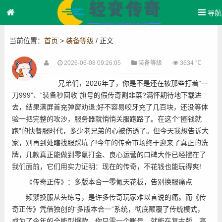
导航
首
当前位置：
首页
>
装备等级
/ 正文
页
2026-06-08 09:26:05
装备等级
3634 ℃
兄弟们，2026年了，你是不是还在被那些打着“一
刀999”、“装备秒回收”旗号的假传奇割韭菜?满怀期待地下载进
去，结果满屏首充弹窗劝退;好不容易咬牙充了几百块，还没等体
!
验一把完整的攻沙，服务器就悄悄关服跑路了。在这个“圈钱就
跑”的快餐服时代，多少老兄弟的心被伤透了。但今天我想告诉大
家，别再到处瞎找服踩坑了!今年的传奇市场终于迎来了真正的洗
牌，几款真正能做到零氪打金、良心运营的口碑大作已经摆在了
我们面前，它们用实力证明：现在的传奇，不花钱也能玩得爽!
《传奇正传》：多版本合一零氪天花板，告别换服痛点
频繁换服从头练号，是许多传奇玩家难以言说的痛。而《传
奇正传》凭借独创的“多版本合一”系统，彻底颠覆了传统模式，
成为了今年的全能型爆款。你只需一个账号，就能在复古版、高