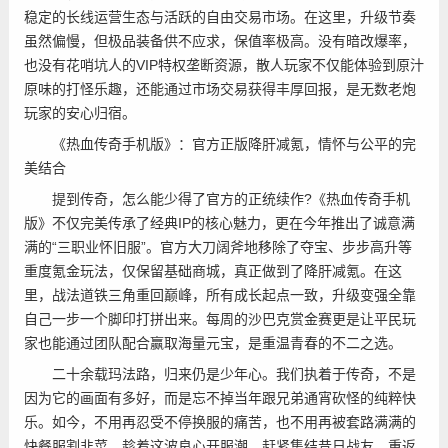
稳定的长线运营生态与活跃的自由交易市场。在这里，升级节奏
虽然偏慢，但极品装备供不应求，保值率极高。没有暗改爆率，
也没有花哨坑人的VIP特权垄断资源，散人玩家不仅能体验到原汁
原味的打怪乐趣，还能通过市场交易获得丰厚回报，是无数老炮
玩家的安心归宿。
《热血传奇手机版》：官方正版降肝减氪，情怀与公平的完
美结合
提到传奇，怎么能少得了官方的正统续作?《热血传奇手机
版》不仅完美传承了经典IP的核心魅力，更在今年推出了诚意满
满的“三职业怀旧服”。官方大刀阔斧地移除了夺宝、步步高升等
重度氪金玩法，仅保留基础商城，真正做到了降肝减氪。在这
里，战法道铁三角重回巅峰，所有成长起点一致，升级变强全靠
自己一步一个脚印打拼出来。每周的沙巴克赏金赛更是让平民玩
家也能通过团队配合赢取海量元宝，是重温青春的不二之选。
二十余载玛法路，归来仍是少年心。我们执着于传奇，不是
因为它的画面有多好，而是忘不掉当年跟兄弟通宵砍怪的纯粹快
乐。如今，不用再忍受不停换服的痛苦，也不用再被套路满满的
快餐服割韭菜。趁着这波良心开服潮，赶紧集结昔日战友，重返